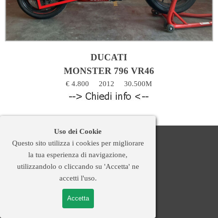
DUCATI
M
ONSTER 796 VR46
€ 4.800
2012
30.500M
Uso dei Cookie
Questo sito utilizza i cookies per migliorare
Best Lap
M
oto
la tua esperienza di navigazione,
3, Via San Marco
utilizzandolo o cliccando su 'Accetta' ne
35031 Abano Terme (PD)
accetti l'uso.
Tel. 375 5688525
Accetta
bestlap.moto@libero.it
www.bestlapmoto.it