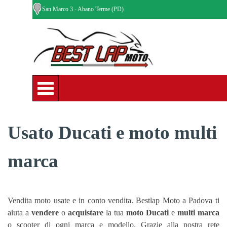
Vai ai contenuti
Via San Marco 3 - Abano Terme (PD)
Salta menù
Usato Ducati e moto multi
marca
Vendita
moto usate e in conto vendita
. Bestlap Moto a Padova ti
aiuta a
vendere
o
acquistare
la tua
moto Ducati
e
multi marca
o scooter di ogni marca e modello. Grazie alla nostra rete