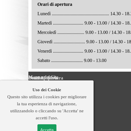
Orari di apertura
Lunedì ................................................. 14.30 - 18
Martedì
..........................
9.00 - 13.00 / 14.30 - 18
Mercoledì
.......................
9.00 - 13.00 / 14.30 - 18
Giovedì
...........................
9.00 - 13.00 / 14.30 - 1
Venerdì
..........................
9.00 - 13.00 / 14.30 - 18
Sabato ........................... 9.00 - 13.0
Mappa del Sito
Orari di apertura
Best Lap Moto
Contatti
Home
Lunedì ............................ 14.30
Best Lap Moto è la nuova officina
Best Lap Moto
- 18.30
Chi Siamo
Uso dei Cookie
Martedì
moto multimarche a Padova che
3, Via San Marco
......
9.00 - 13.00 / 14.30 - 18.30
Tagliandi e Riparazioni
Questo sito utilizza i cookies per migliorare
Ricambi e Accessori
Mercoledì
offre servizio di manutenzione
35031 Abano Terme (PD)
...
9.00 - 13.00 / 14.30 - 18.30
Centro Gomme
la tua esperienza di navigazione,
Giovedì
ordinaria e straordinaria per la vostra
Tel. 375 5688525
......
9.00 - 13.00 / 14.30 - 18.30
Diagnostica
utilizzandolo o cliccando su 'Accetta' ne
Venerdì
moto o scooter, sostituzione gomme
bestlap.moto@libero.it
......
9.00 - 13.00 / 14.30 - 18.30
Assistenza pista
accetti l'uso.
Restauro Ducati
Sabato
e assistenza pista dal pilota
www.bestlapmoto.it
.......
9.00 - 13.00
Promo e News
principiante a quello più esperto.
Usato
Accetta