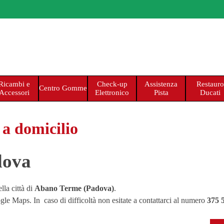
Salta menù
Ricambi e
Check-up
Assistenza
Restauro
Centro Gomme
Accessori
Elettronico
Pista
Ducati
 a domicilio
dova
lla città di
Abano Terme (Padova)
.
oogle Maps.
In caso di difficoltà non esitate a contattarci al nu
mero
375 