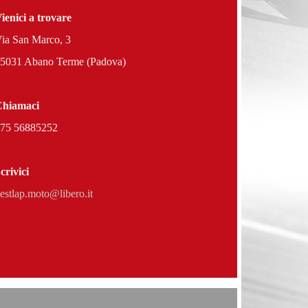
ienici a trovare
ia San Marco, 3
5031 Abano Terme (Padova)
Chiamaci
375 5688525
2
crivici
estlap.moto@libero.it