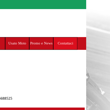
Usato Moto
Promo e News
Contattaci
5688525