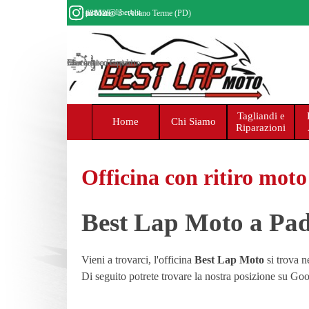
Vai ai contenuti
bestlap.moto@libero.it
Via San Marco 3 - Abano Terme (PD)
375 5688525
Meccanico Esperto
Preventivo Gratuito
Consegna Rapida
Tagliandi e
Home
Chi Siamo
Riparazioni
Officina con ritiro moto
Best Lap Moto a Pa
Vieni a trovarci, l
'officina
Best Lap Moto
si trova ne
Di seguito potrete trovare la nostra posizione su G